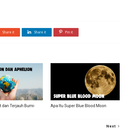
Share it
Share it
Pin it
t dan Terjauh Bumi-
Apa Itu Super Blue Blood Moon
Next