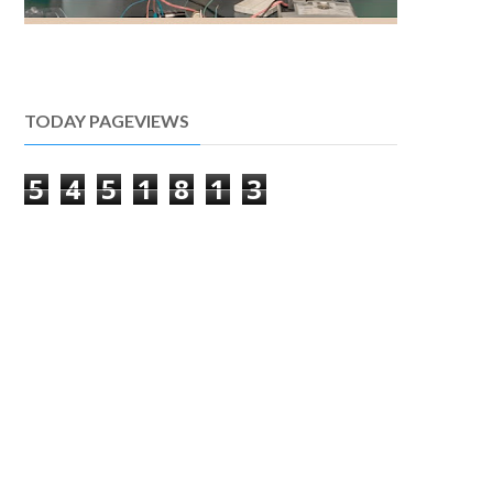
TODAY PAGEVIEWS
5
4
5
1
8
1
3