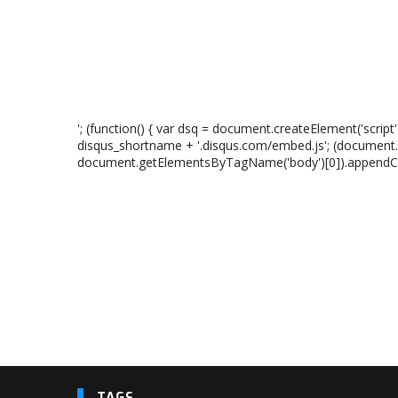
'; (function() { var dsq = document.createElement('script');
disqus_shortname + '.disqus.com/embed.js'; (documen
document.getElementsByTagName('body')[0]).appendChil
TAGS