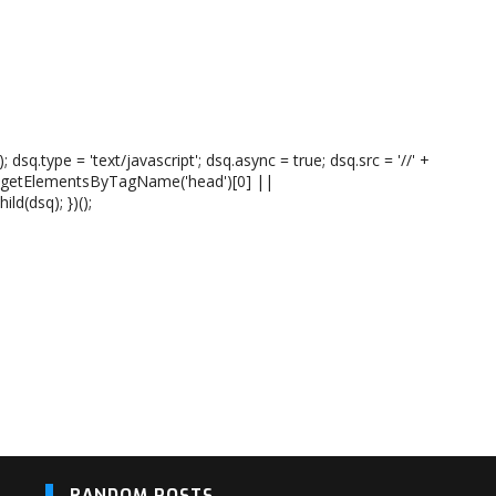
 dsq.type = 'text/javascript'; dsq.async = true; dsq.src = '//' +
t.getElementsByTagName('head')[0] ||
d(dsq); })();
RANDOM POSTS