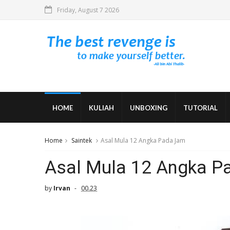
Friday, August 7 2026
HOME
KULIAH
UNBOXING
TUTORIAL
Home
Saintek
Asal Mula 12 Angka Pada Jam
Asal Mula 12 Angka P
by
Irvan
00.23