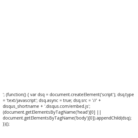
'; (function() { var dsq = document.createElement('script'); dsq.type
= 'text/javascript'; dsq.async = true; dsq.src = '//' +
disqus_shortname + '.disqus.com/embed.js';
(document.getElementsByTagName('head')[0] ||
document.getElementsByTagName('body')[0]).appendChild(dsq);
})();