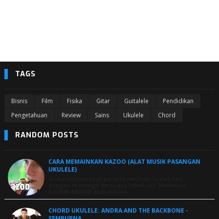
TAGS
Bisnis
Film
Fisika
Gitar
Guitalele
Pendidikan
Pengetahuan
Review
Sains
Ukulele
Chord
RANDOM POSTS
CARA MEMAINKAN KAZOO (ALAT MUSIK PASANGAN
UKULELE)
Aloha masyarakat pecinta ukulele! Sudah tau
dengan si mungil bersuara lebah ini? Namanya
adalah KAZOO. Jadi, kazoo…
CHORD UKULELE: ANDRA AND THE BACKBONE -
SEMPURNA