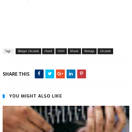
Tags :
Belajar Ukulele
chord
HiVi!
Musik
Remaja
Ukulele
SHARE THIS
YOU MIGHT ALSO LIKE