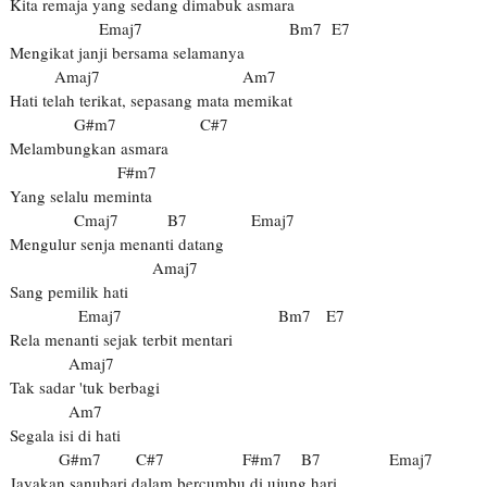
Kita remaja yang sedang dimabuk asmara
Emaj7
Bm7 E7
Mengikat janji bersama selamanya
Amaj7 Am7
Hati telah terikat, sepasang mata memikat
G#m7 C#7
Melambungkan asmara
F#m7
Yang selalu meminta
Cmaj7 B7 Emaj7
Mengulur senja menanti datang
Amaj7
Sang pemilik hati
Emaj7 Bm7 E7
Rela menanti sejak terbit mentari
Amaj7
Tak sadar 'tuk berbagi
Am7
Segala isi di hati
G#m7 C#7 F#m7 B7 Emaj7
Jayakan sanubari dalam bercumbu di ujung hari