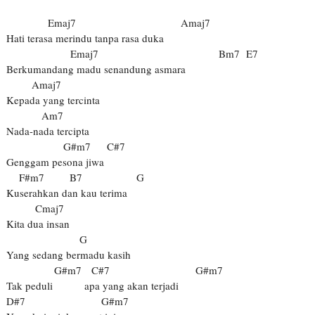
Emaj7
Amaj7
Hati terasa merindu tanpa rasa duka
Emaj7
Bm7 E7
Berkumandang madu senandung asmara
Amaj7
Kepada yang tercinta
Am7
Nada-nada tercipta
G#m7 C#7
Genggam pesona jiwa
F#m7 B7 G
Kuserahkan dan kau terima
Cmaj7
Kita dua insan
G
Yang sedang bermadu kasih
G#m7 C#7 G#m7
Tak peduli apa yang akan terjadi
D#7 G#m7