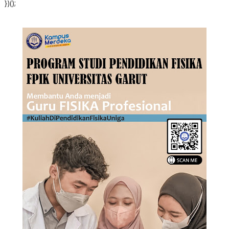
})();