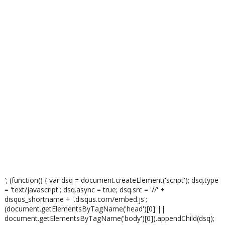
'; (function() { var dsq = document.createElement('script'); dsq.type
= 'text/javascript'; dsq.async = true; dsq.src = '//' +
disqus_shortname + '.disqus.com/embed.js';
(document.getElementsByTagName('head')[0] ||
document.getElementsByTagName('body')[0]).appendChild(dsq);