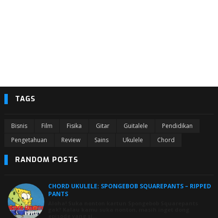
TAGS
Bisnis
Film
Fisika
Gitar
Guitalele
Pendidikan
Pengetahuan
Review
Sains
Ukulele
Chord
RANDOM POSTS
CHORD UKULELE: SPONGEBOB SQUAREPANTS – RIPPED
PANTS
Aloha! Suka nonton kartun Spongebob Squarepants
gak? Kalau kamu suka nonton, masih inget dong
episode yang si…