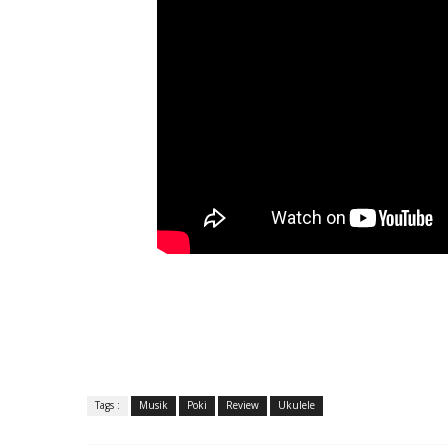
Tags :
Musik
Poki
Review
Ukulele