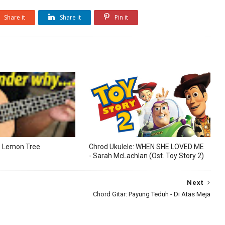
Share it
Share it
Pin it
 : Lemon Tree
Chrod Ukulele: WHEN SHE LOVED ME
- Sarah McLachlan (Ost. Toy Story 2)
Next
Chord Gitar: Payung Teduh - Di Atas Meja