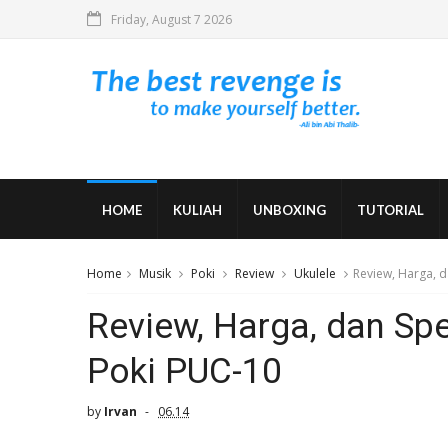
Friday, August 7 2026
HOME
KULIAH
UNBOXING
TUTORIAL
Home
Musik
Poki
Review
Ukulele
Review, Harga, d
Review, Harga, dan Spe
Poki PUC-10
by
Irvan
06.14