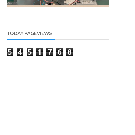
TODAY PAGEVIEWS
5
4
5
1
7
6
8