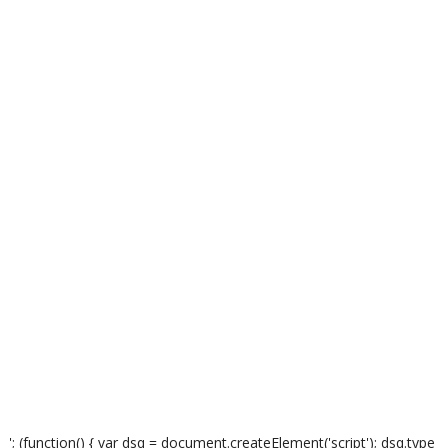
'; (function() { var dsq = document.createElement('script'); dsq.type