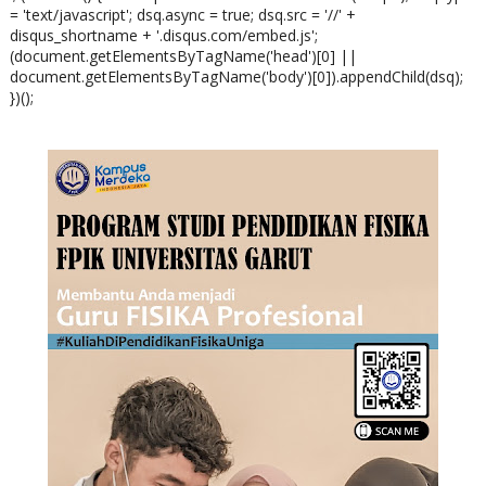
= 'text/javascript'; dsq.async = true; dsq.src = '//' +
disqus_shortname + '.disqus.com/embed.js';
(document.getElementsByTagName('head')[0] ||
document.getElementsByTagName('body')[0]).appendChild(dsq);
})();