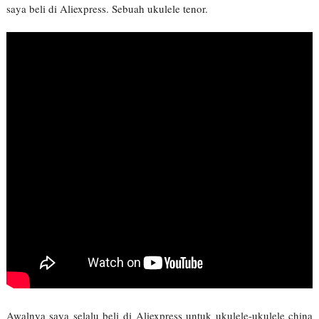
saya beli di Aliexpress. Sebuah ukulele tenor.
Awalnya saya selalu beli di Aliexpress untuk ukulele-ukulele china