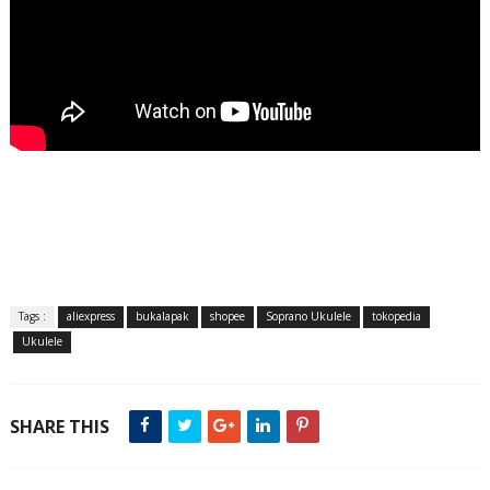
Tags :
aliexpress
bukalapak
shopee
Soprano Ukulele
tokopedia
Ukulele
SHARE THIS